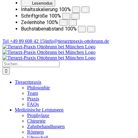
Lesemodus
Inhaltsskalierung
100
%
Schriftgröße
100
%
Zeilenhöhe
100
%
Buchstabenabstand
100
%
Zum
Tel +49 89 608 42 15
|
info@tierarztpraxis-ottobrunn.de
Inhalt
springen
Suche
nach:
Tierarztpraxis
Philosophie
Team
Praxis
FAQs
Medizinische Leistungen
Prophylaxe
Chirurgie
Zahnbehandlungen
Röntgen
Ultraschall