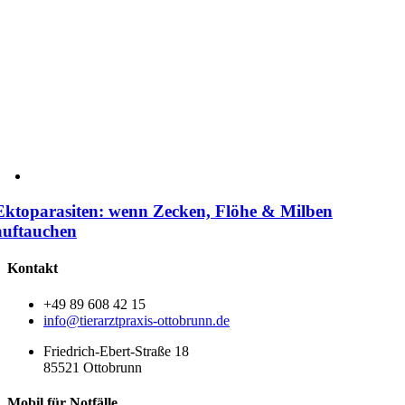
Ektoparasiten: wenn Zecken, Flöhe & Milben
auftauchen
Kontakt
+49 89 608 42 15
info@tierarztpraxis-ottobrunn.de
Friedrich-Ebert-Straße 18
85521 Ottobrunn
Mobil für Notfälle