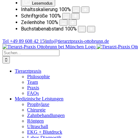
Lesemodus
Inhaltsskalierung
100
%
Schriftgröße
100
%
Zeilenhöhe
100
%
Buchstabenabstand
100
%
Zum
Tel +49 89 608 42 15
|
info@tierarztpraxis-ottobrunn.de
Inhalt
springen
Suche
nach:
Tierarztpraxis
Philosophie
Team
Praxis
FAQs
Medizinische Leistungen
Prophylaxe
Chirurgie
Zahnbehandlungen
Röntgen
Ultraschall
EKG + Blutdruck
Labor-Diagnostik