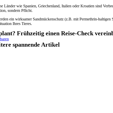
e Länder wie Spanien, Griechenland, Italien oder Kroatien sind Verb
ion, sondern Pflicht.
den ein wirksamer Sandmückenschutz (z.B. mit Permethrin-haltigen Sp
ituation Ihres Tieres.
plant? Frühzeitig einen Reise-Check verei
nbaren
tere spannende Artikel