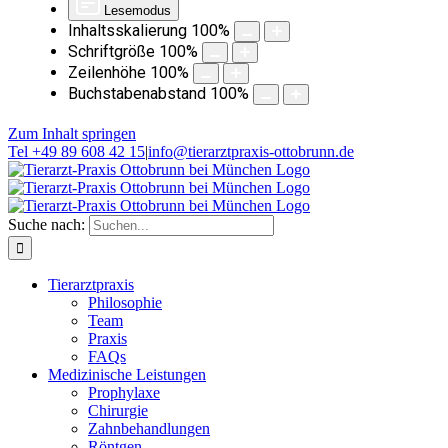
Lesemodus
Inhaltsskalierung
100
%
Schriftgröße
100
%
Zeilenhöhe
100
%
Buchstabenabstand
100
%
Zum Inhalt springen
Tel +49 89 608 42 15
|
info@tierarztpraxis-ottobrunn.de
Suche nach:
Tierarztpraxis
Philosophie
Team
Praxis
FAQs
Medizinische Leistungen
Prophylaxe
Chirurgie
Zahnbehandlungen
Röntgen