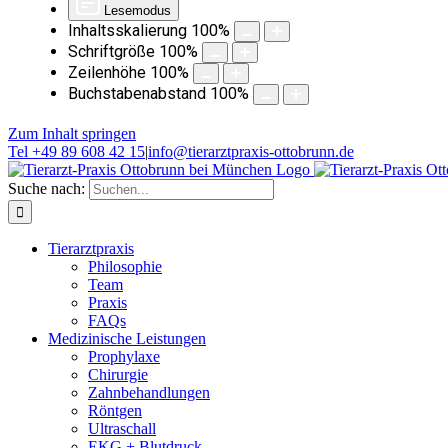
Lesemodus
Inhaltsskalierung
100
%
Schriftgröße
100
%
Zeilenhöhe
100
%
Buchstabenabstand
100
%
Zum Inhalt springen
Tel +49 89 608 42 15
|
info@tierarztpraxis-ottobrunn.de
Suche nach:
Tierarztpraxis
Philosophie
Team
Praxis
FAQs
Medizinische Leistungen
Prophylaxe
Chirurgie
Zahnbehandlungen
Röntgen
Ultraschall
EKG + Blutdruck